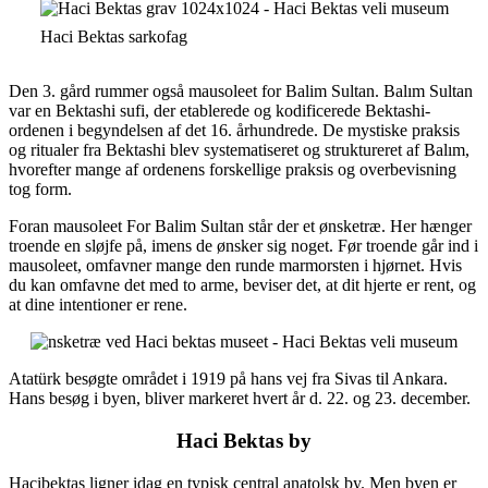
Haci Bektas sarkofag
Den 3. gård rummer også mausoleet for Balim Sultan. Balım Sultan
var en Bektashi sufi, der etablerede og kodificerede Bektashi-
ordenen i begyndelsen af ​​det 16. århundrede. De mystiske praksis
og ritualer fra Bektashi blev systematiseret og struktureret af Balım,
hvorefter mange af ordenens forskellige praksis og overbevisning
tog form.
Foran mausoleet For Balim Sultan står der et ønsketræ. Her hænger
troende en sløjfe på, imens de ønsker sig noget. Før troende går ind i
mausoleet, omfavner mange den runde marmorsten i hjørnet. Hvis
du kan omfavne det med to arme, beviser det, at dit hjerte er rent, og
at dine intentioner er rene.
Atatürk besøgte området i 1919 på hans vej fra Sivas til Ankara.
Hans besøg i byen, bliver markeret hvert år d. 22. og 23. december.
Haci Bektas by
Hacibektas ligner idag en typisk central anatolsk by. Men byen er