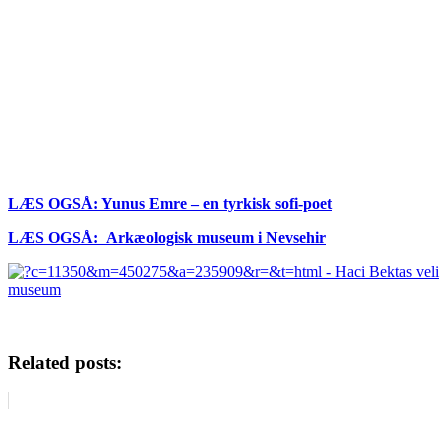
LÆS OGSÅ: Yunus Emre – en tyrkisk sofi-poet
LÆS OGSÅ: Arkæologisk museum i Nevsehir
Related posts: