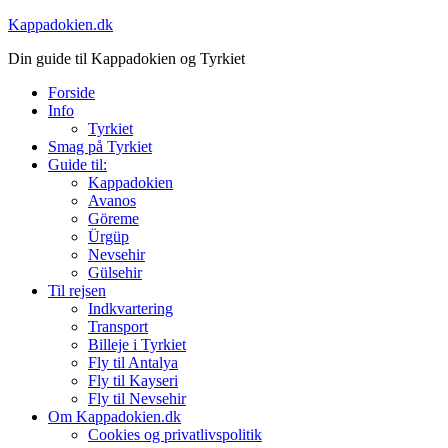
Skip
Kappadokien.dk
to
Din guide til Kappadokien og Tyrkiet
content
Forside
Info
Tyrkiet
Smag på Tyrkiet
Guide til:
Kappadokien
Avanos
Göreme
Ürgüp
Nevsehir
Gülsehir
Til rejsen
Indkvartering
Transport
Billeje i Tyrkiet
Fly til Antalya
Fly til Kayseri
Fly til Nevsehir
Om Kappadokien.dk
Cookies og privatlivspolitik