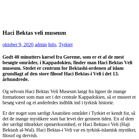
Haci Bektas veli museum
oktober 9, 2020
admin
Info
,
Tyrkiet
Godt 40 minutters kørsel fra Goreme, som er et af de mest
besøgte områder, i Kappadokien, finder man Haci Bektas Veli
museum. Stedet er centrum for Bektashi-ordenen af ​​islam
grundlagt af den store filosof Haci Bektas-i Veli i det 13.
århundrede.
Og selvom Haci Bektas Veli Museum langt fra ligner de mange
formationer som man ser i det centrale Kappadokien, så er museet et
besøg værd og et anderledes indblik ind i tyrkisk historie.
Er der noget som særligt Anatolien området i Tyrkiet er kendt for, så
det de mange mystikere som har levet der gennem tiden. En af dem
der særligt tiltrækker opmærksomhed, er Haci Bektas-i Veli (Haji
Bektash al-Wal). Haci Bektas-i Veli var en tyrkisk-islamisk mystiker,
filosof og dervish.