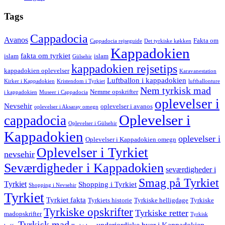
Tags
Cappadocia
Avanos
Fakta om
Cappadocia rejseguide
Det tyrkiske køkken
Kappadokien
fakta om tyrkiet
islam
islam
Gülsehir
kappadokien rejsetips
kappadokien oplevelser
Karavanestation
Luftballon i kappadokien
Kirker i Kappadokien
Kristendom i Tyrkiet
luftballonture
Nem tyrkisk mad
Nemme opskrifter
i kappadokien
Museer i Cappadocia
oplevelser i
Nevsehir
oplevelser i avanos
oplevelser i Aksaray omegn
Oplevelser i
cappadocia
Oplevelser i Gülsehir
Kappadokien
oplevelser i
Oplevelser i Kappadokien omegn
Oplevelser i Tyrkiet
nevsehir
Seværdigheder i Kappadokien
seværdigheder i
Smag på Tyrkiet
Tyrkiet
Shopping i Tyrkiet
Shopping i Nevsehir
Tyrkiet
Tyrkiet fakta
Tyrkiets historie
Tyrkiske helligdage
Tyrkiske
Tyrkiske opskrifter
Tyrkiske retter
madopskrifter
Tyrkisk
Tyrkisk mad