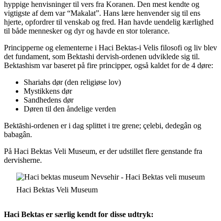
hyppige henvisninger til vers fra Koranen. Den mest kendte og
vigtigste af dem var “Makalat”. Hans lære henvender sig til ens
hjerte, opfordrer til venskab og fred. Han havde uendelig kærlighed
til både mennesker og dyr og havde en stor tolerance.
Principperne og elementerne i Haci Bektas-i Velis filosofi og liv blev
det fundament, som Bektashi dervish-ordenen udviklede sig til.
Bektashism var baseret på fire principper, også kaldet for de 4 døre:
Shariahs dør (den religiøse lov)
Mystikkens dør
Sandhedens dør
Døren til den åndelige verden
Bektāshi-ordenen er i dag splittet i tre grene; çelebi, dedegân og
babagân.
På Haci Bektas Veli Museum, er der udstillet flere genstande fra
dervisherne.
Haci Bektas Veli Museum
Haci Bektas er særlig kendt for disse udtryk: