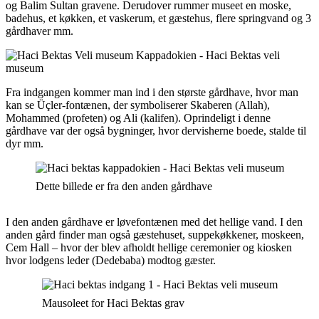
og Balim Sultan gravene. Derudover rummer museet en moske,
badehus, et køkken, et vaskerum, et gæstehus, flere springvand og 3
gårdhaver mm.
Fra indgangen kommer man ind i den største gårdhave, hvor man
kan se Üçler-fontænen, der symboliserer Skaberen (Allah),
Mohammed (profeten) og Ali (kalifen). Oprindeligt i denne
gårdhave var der også bygninger, hvor dervisherne boede, stalde til
dyr mm.
Dette billede er fra den anden gårdhave
I den anden gårdhave er løvefontænen med det hellige vand. I den
anden gård finder man også gæstehuset, suppekøkkener, moskeen,
Cem Hall – hvor der blev afholdt hellige ceremonier og kiosken
hvor lodgens leder (Dedebaba) modtog gæster.
Mausoleet for Haci Bektas grav