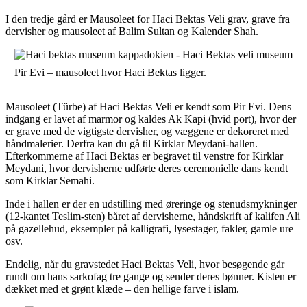
I den tredje gård er Mausoleet for Haci Bektas Veli grav, grave fra
dervisher og mausoleet af Balim Sultan og Kalender Shah.
Pir Evi – mausoleet hvor Haci Bektas ligger.
Mausoleet (Türbe) af Haci Bektas Veli er kendt som Pir Evi. Dens
indgang er lavet af marmor og kaldes Ak Kapi (hvid port), hvor der
er grave med de vigtigste dervisher, og væggene er dekoreret med
håndmalerier. Derfra kan du gå til Kirklar Meydani-hallen.
Efterkommerne af Haci Bektas er begravet til venstre for Kirklar
Meydani, hvor dervisherne udførte deres ceremonielle dans kendt
som Kirklar Semahi.
Inde i hallen er der en udstilling med øreringe og stenudsmykninger
(12-kantet Teslim-sten) båret af dervisherne, håndskrift af kalifen Ali
på gazellehud, eksempler på kalligrafi, lysestager, fakler, gamle ure
osv.
Endelig, når du gravstedet Haci Bektas Veli, hvor besøgende går
rundt om hans sarkofag tre gange og sender deres bønner. Kisten er
dækket med et grønt klæde – den hellige farve i islam.