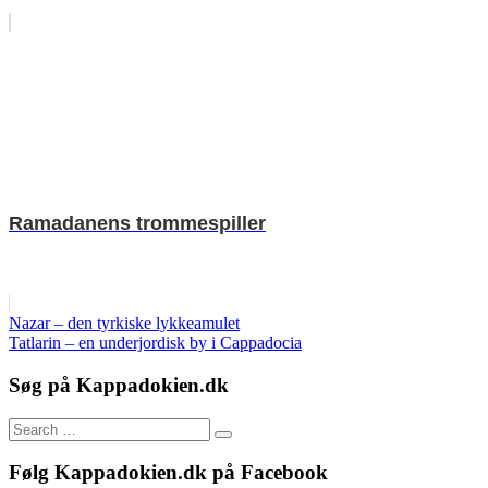
Ramadanens trommespiller
Indlægsnavigation
Previous
Nazar – den tyrkiske lykkeamulet
Post:
Next
Tatlarin – en underjordisk by i Cappadocia
Post:
Søg på Kappadokien.dk
Search
Search
for:
Følg Kappadokien.dk på Facebook