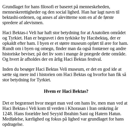
Grundlaget for hans filosofi er baseret på menneskeheden,
menneskerettigheder og den social lighed. Han har lagt navn til
bektashi-ordenen, og anses af alevitterne som en af de første
spredere af alevismen.
Haci Bektas-i Veli har haft stor betydning for at Anatolien området
og Tyrkiet. Han er begravet i den tyrkiske by Hacıbektaş, der er
opkaldt efter ham. I byen er et større museum opført til ære for ham.
Rundt om i byen og omegn, finder man da også fontæner og andre
historiske beviser, på det liv som i mange år prægede dette område.
Og hvert år afholdes der en årlig Haci Bektas festival.
Inden du besøger Haci Bektas Veli museum, er det en god ide at
sætte sig mere ind i historien om Haci Bektas og hvorfor han fik så
stor betydning for Tyrkiet.
Hvem er Haci Bektas?
Det er begrænset hvor meget man ved om hans liv, men man ved at
Haci Bektas-i Veli kom til verden i Khorasan i Iran omkring år
1248. Hans forældre hed Seyyid Ibrahim Sani og Hatern Hatun.
Medfølelse, kærlighed og fokus på lighed var grundlaget for hans
opdragelse.