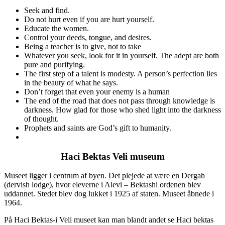
Seek and find.
Do not hurt even if you are hurt yourself.
Educate the women.
Control your deeds, tongue, and desires.
Being a teacher is to give, not to take
Whatever you seek, look for it in yourself. The adept are both
pure and purifying.
The first step of a talent is modesty. A person’s perfection lies
in the beauty of what he says.
Don’t forget that even your enemy is a human
The end of the road that does not pass through knowledge is
darkness. How glad for those who shed light into the darkness
of thought.
Prophets and saints are God’s gift to humanity.
Haci Bektas Veli museum
Museet ligger i centrum af byen. Det plejede at være en Dergah
(dervish lodge), hvor eleverne i Alevi – Bektashi ordenen blev
uddannet. Stedet blev dog lukket i 1925 af staten. Museet åbnede i
1964.
På Haci Bektas-i Veli museet kan man blandt andet se Haci bektas