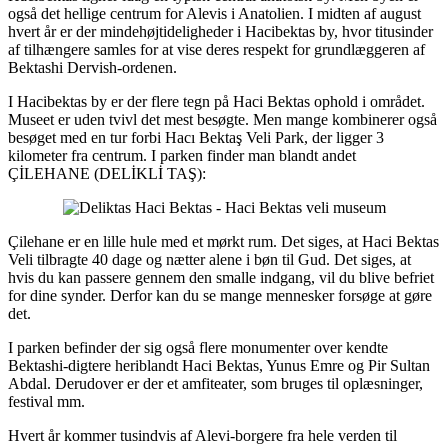
også det hellige centrum for Alevis i Anatolien. I midten af ​​august
hvert år er der mindehøjtideligheder i Hacibektas by, hvor titusinder
af tilhængere samles for at vise deres respekt for grundlæggeren af ​​
Bektashi Dervish-ordenen.
I Hacibektas by er der flere tegn på Haci Bektas ophold i området.
Museet er uden tvivl det mest besøgte. Men mange kombinerer også
besøget med en tur forbi Hacı Bektaş Veli Park, der ligger 3
kilometer fra centrum. I parken finder man blandt andet
ÇİLEHANE (DELİKLİ TAŞ):
Çilehane er en lille hule med et mørkt rum. Det siges, at Haci Bektas
Veli tilbragte 40 dage og nætter alene i bøn til Gud. Det siges, at
hvis du kan passere gennem den smalle indgang, vil du blive befriet
for dine synder. Derfor kan du se mange mennesker forsøge at gøre
det.
I parken befinder der sig også flere monumenter over kendte
Bektashi-digtere heriblandt Haci Bektas, Yunus Emre og Pir Sultan
Abdal. Derudover er der et amfiteater, som bruges til oplæsninger,
festival mm.
Hvert år kommer tusindvis af Alevi-borgere fra hele verden til