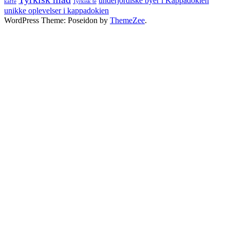
underjordiske byer i Kappadokien
kaffe
Tyrkisk te
unikke oplevelser i kappadokien
WordPress Theme: Poseidon by
ThemeZee
.