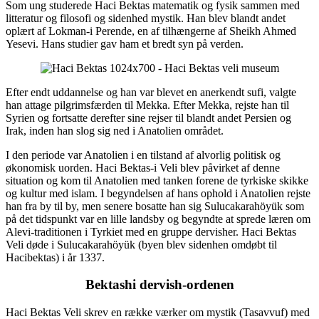
Som ung studerede Haci Bektas matematik og fysik sammen med
litteratur og filosofi og sidenhed mystik. Han blev blandt andet
oplært af Lokman-i Perende, en af ​​tilhængerne af Sheikh Ahmed
Yesevi. Hans studier gav ham et bredt syn på verden.
Efter endt uddannelse og han var blevet en anerkendt sufi, valgte
han attage pilgrimsfærden til Mekka. Efter Mekka, rejste han til
Syrien og fortsatte derefter sine rejser til blandt andet Persien og
Irak, inden han slog sig ned i Anatolien området.
I den periode var Anatolien i en tilstand af alvorlig politisk og
økonomisk uorden. Haci Bektas-i Veli blev påvirket af denne
situation og kom til Anatolien med tanken forene de tyrkiske skikke
og kultur med islam. I begyndelsen af hans ophold i Anatolien rejste
han fra by til by, men senere bosatte han sig Sulucakarahöyük som
på det tidspunkt var en lille landsby og begyndte at sprede læren om
Alevi-traditionen i Tyrkiet med en gruppe dervisher. Haci Bektas
Veli døde i Sulucakarahöyük (byen blev sidenhen omdøbt til
Hacibektas) i år 1337.
Bektashi dervish-ordenen
Haci Bektas Veli skrev en række værker om mystik (Tasavvuf) med