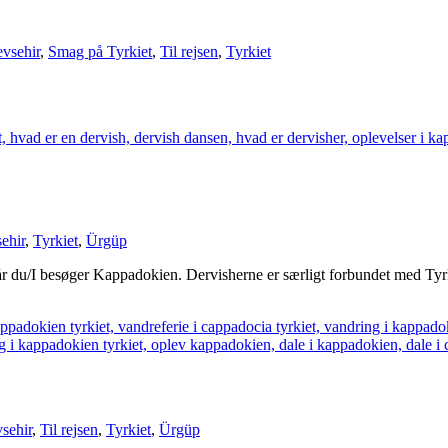
vsehir
,
Smag på Tyrkiet
,
Til rejsen
,
Tyrkiet
ehir
,
Tyrkiet
,
Ürgüp
når du/I besøger Kappadokien. Dervisherne er særligt forbundet med Tyr
sehir
,
Til rejsen
,
Tyrkiet
,
Ürgüp