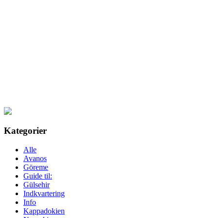
Kategorier
Alle
Avanos
Göreme
Guide til:
Gülsehir
Indkvartering
Info
Kappadokien