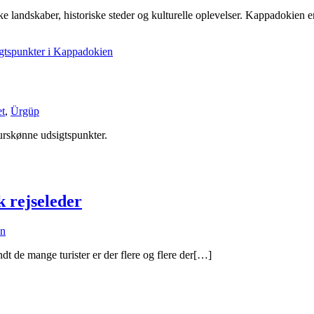
ke landskaber, historiske steder og kulturelle oplevelser. Kappadokien e
et
,
Ürgüp
urskønne udsigtspunkter.
 rejseleder
en
dt de mange turister er der flere og flere der[…]