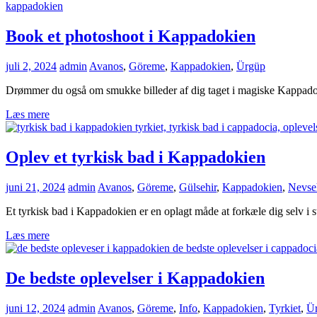
Book et photoshoot i Kappadokien
juli 2, 2024
admin
Avanos
,
Göreme
,
Kappadokien
,
Ürgüp
Drømmer du også om smukke billeder af dig taget i magiske Kappadoki
Læs mere
Oplev et tyrkisk bad i Kappadokien
juni 21, 2024
admin
Avanos
,
Göreme
,
Gülsehir
,
Kappadokien
,
Nevse
Et tyrkisk bad i Kappadokien er en oplagt måde at forkæle dig selv i sta
Læs mere
De bedste oplevelser i Kappadokien
juni 12, 2024
admin
Avanos
,
Göreme
,
Info
,
Kappadokien
,
Tyrkiet
,
Ü