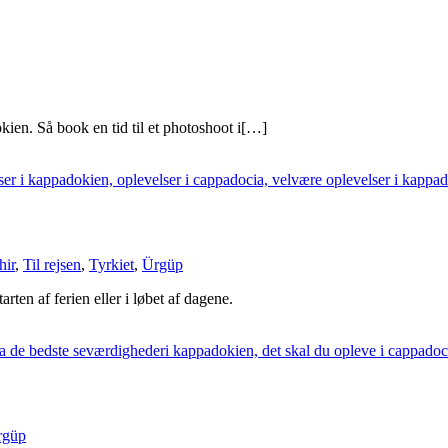
en. Så book en tid til et photoshoot i[…]
hir
,
Til rejsen
,
Tyrkiet
,
Ürgüp
rten af ferien eller i løbet af dagene.
rgüp