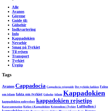
Alle
Avanos
Göreme
Guide til:
Gülsehir
Indkvartering
Info
Kappadokien
Nevsehir
Smag på Tyrkiet
Til rejsen
Transport
Tyrkiet
Ürgüp
Tags
Cappadocia
Avanos
Fakta
Cappadocia rejseguide
Det tyrkiske køkken
Kappadokien
fakta om tyrkiet
om islam
islam
Gülsehir
kappadokien rejsetips
kappadokien oplevelser
Luftballon i
Karavanestation
Kirker i Kappadokien
Kristendom i Tyrkiet
kappadokien
Nemme