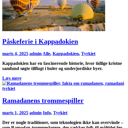
Påskeferie i Kappadokien
marts 4, 2025
admin
Alle
,
Kappadokien
,
Tyrkiet
Kappadokien har en fascinerende historie, hvor tidlige kristne
samfund søgte tilflugt i huler og underjordiske byer.
Læs mere
Ramadanens trommespiller
marts 1, 2025
admin
Info
,
Tyrkiet
Der er nogle traditioner, som teknologien ikke kan overvinde –
som Ramadan-trommeslagere, der vækker folk til måltidet før