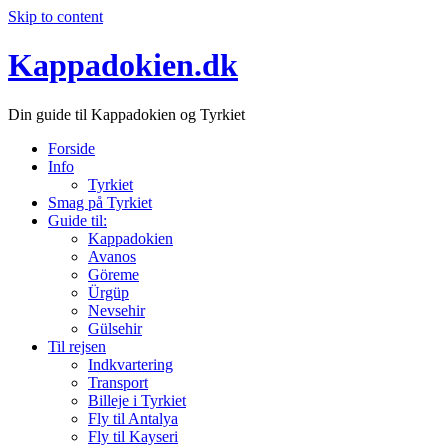
Skip to content
Kappadokien.dk
Din guide til Kappadokien og Tyrkiet
Forside
Info
Tyrkiet
Smag på Tyrkiet
Guide til:
Kappadokien
Avanos
Göreme
Ürgüp
Nevsehir
Gülsehir
Til rejsen
Indkvartering
Transport
Billeje i Tyrkiet
Fly til Antalya
Fly til Kayseri