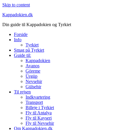
Skip to content
Kappadokien.dk
Din guide til Kappadokien og Tyrkiet
Forside
Info
Tyrkiet
Smag på Tyrkiet
Guide til:
Kappadokien
Avanos
Göreme
Ürgüp
Nevsehir
Gülsehir
Til rejsen
Indkvartering
Transport
Billeje i Tyrkiet
Fly til Antalya
Fly til Kayseri
Fly til Nevsehir
Om Kappadokien.dk