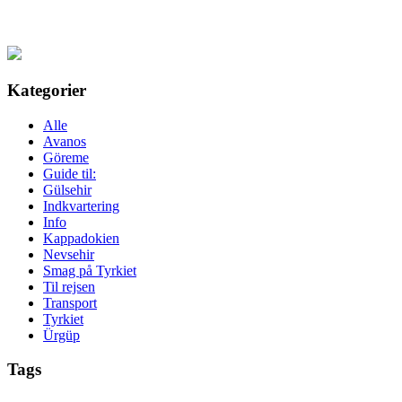
Kategorier
Alle
Avanos
Göreme
Guide til:
Gülsehir
Indkvartering
Info
Kappadokien
Nevsehir
Smag på Tyrkiet
Til rejsen
Transport
Tyrkiet
Ürgüp
Tags