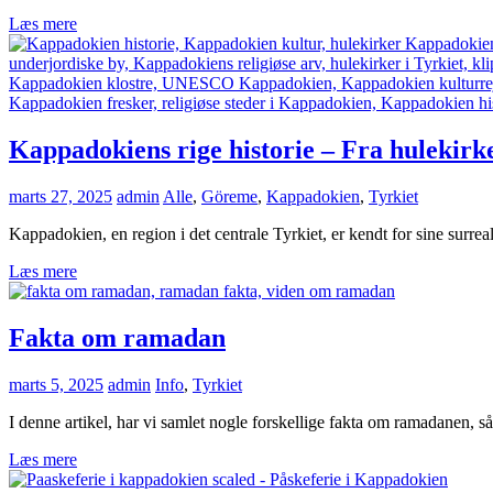
Læs mere
Kappadokiens rige historie – Fra hulekirk
marts 27, 2025
admin
Alle
,
Göreme
,
Kappadokien
,
Tyrkiet
Kappadokien, en region i det centrale Tyrkiet, er kendt for sine surre
Læs mere
Fakta om ramadan
marts 5, 2025
admin
Info
,
Tyrkiet
I denne artikel, har vi samlet nogle forskellige fakta om ramadanen, så
Læs mere