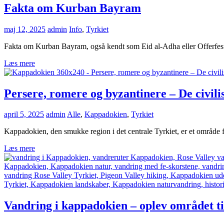
Fakta om Kurban Bayram
maj 12, 2025
admin
Info
,
Tyrkiet
Fakta om Kurban Bayram, også kendt som Eid al-Adha eller Offerfesten
Læs mere
Persere, romere og byzantinere – De civil
april 5, 2025
admin
Alle
,
Kappadokien
,
Tyrkiet
Kappadokien, den smukke region i det centrale Tyrkiet, er et område fyl
Læs mere
Vandring i kappadokien – oplev området ti