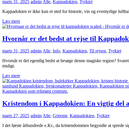
marts 31, 2025
admin
Alle
,
Kappadokien
,
Tyrkiet
Kappadokien er ikke kun et sted for historie, vin og eventyrlige luftb
Læs mere
Hvornår er det bedst at rejse til Kappado
marts 31, 2025
admin
Alle
,
Info
,
Kappadokien
,
Til rejsen
,
Tyrkiet
Hvornår er det egentlig bedst at besøge denne magiske region? Svaret 
muligt.
Læs mere
Kristendom i Kappadokien: En vigtig del af 
marts 27, 2025
admin
Alle
,
Göreme
,
Kappadokien
,
Tyrkiet
I det første århundrede e.Kr., da kristendommen begyndte at sprede sig