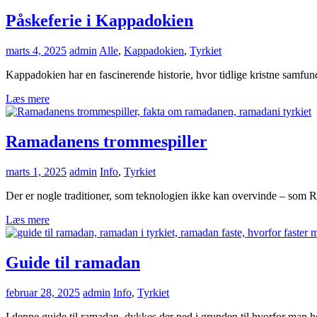
Påskeferie i Kappadokien
marts 4, 2025
admin
Alle
,
Kappadokien
,
Tyrkiet
Kappadokien har en fascinerende historie, hvor tidlige kristne samfund 
Læs mere
Ramadanens trommespiller
marts 1, 2025
admin
Info
,
Tyrkiet
Der er nogle traditioner, som teknologien ikke kan overvinde – som R
Læs mere
Guide til ramadan
februar 28, 2025
admin
Info
,
Tyrkiet
I denne guide til ramadan, dykkes der ned i grunden til hvorfor man 