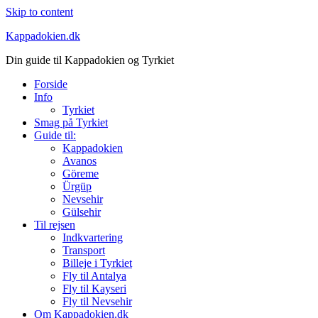
Skip to content
Kappadokien.dk
Din guide til Kappadokien og Tyrkiet
Forside
Info
Tyrkiet
Smag på Tyrkiet
Guide til:
Kappadokien
Avanos
Göreme
Ürgüp
Nevsehir
Gülsehir
Til rejsen
Indkvartering
Transport
Billeje i Tyrkiet
Fly til Antalya
Fly til Kayseri
Fly til Nevsehir
Om Kappadokien.dk