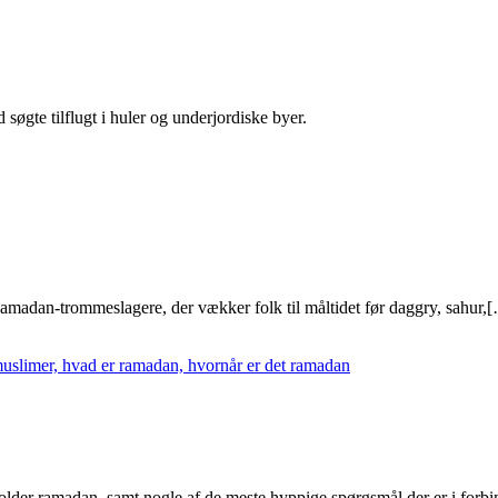
søgte tilflugt i huler og underjordiske byer.
amadan-trommeslagere, der vækker folk til måltidet før daggry, sahur,
holder ramadan, samt nogle af de meste hyppige spørgsmål der er i for