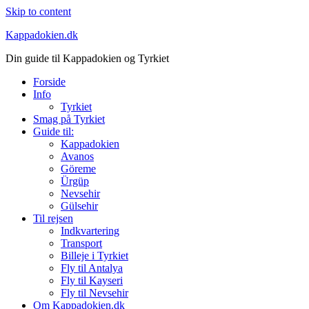
Skip to content
Kappadokien.dk
Din guide til Kappadokien og Tyrkiet
Forside
Info
Tyrkiet
Smag på Tyrkiet
Guide til:
Kappadokien
Avanos
Göreme
Ürgüp
Nevsehir
Gülsehir
Til rejsen
Indkvartering
Transport
Billeje i Tyrkiet
Fly til Antalya
Fly til Kayseri
Fly til Nevsehir
Om Kappadokien.dk