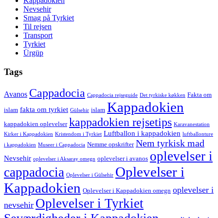
Kappadokien
Nevsehir
Smag på Tyrkiet
Til rejsen
Transport
Tyrkiet
Ürgüp
Tags
Cappadocia
Avanos
Fakta om
Cappadocia rejseguide
Det tyrkiske køkken
Kappadokien
fakta om tyrkiet
islam
islam
Gülsehir
kappadokien rejsetips
kappadokien oplevelser
Karavanestation
Luftballon i kappadokien
Kirker i Kappadokien
Kristendom i Tyrkiet
luftballonture
Nem tyrkisk mad
Nemme opskrifter
i kappadokien
Museer i Cappadocia
oplevelser i
Nevsehir
oplevelser i avanos
oplevelser i Aksaray omegn
Oplevelser i
cappadocia
Oplevelser i Gülsehir
Kappadokien
oplevelser i
Oplevelser i Kappadokien omegn
Oplevelser i Tyrkiet
nevsehir