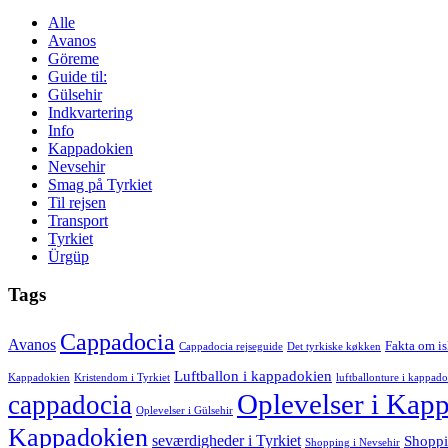
Alle
Avanos
Göreme
Guide til:
Gülsehir
Indkvartering
Info
Kappadokien
Nevsehir
Smag på Tyrkiet
Til rejsen
Transport
Tyrkiet
Ürgüp
Tags
Cappadocia
Avanos
Fakta om i
Cappadocia rejseguide
Det tyrkiske køkken
Luftballon i kappadokien
Kappadokien
Kristendom i Tyrkiet
luftballonture i kappad
Oplevelser i Kap
cappadocia
Oplevelser i Gülsehir
Kappadokien
seværdigheder i Tyrkiet
Shoppi
Shopping i Nevsehir