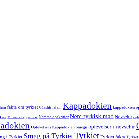
Kappadokien
fakta om tyrkiet
slam
islam
kappadokien op
Gülsehir
Nem tyrkisk mad
Nevsehir
Nemme opskrifter
okien
Museer i Cappadocia
opl
padokien
oplevelser i nevsehir
Oplevelser i Kappadokien omegn
Tyrkiet
Smag på Tyrkiet
ng i Tyrkiet
Tyrkiet fakta
Tyrkiet