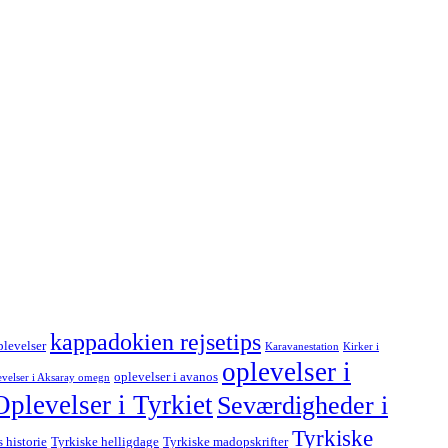
kappadokien rejsetips
levelser
Karavanestation
Kirker i
oplevelser i
oplevelser i avanos
evelser i Aksaray omegn
Oplevelser i Tyrkiet
Seværdigheder i
Tyrkiske
s historie
Tyrkiske helligdage
Tyrkiske madopskrifter