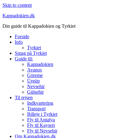
Skip to content
Kappadokien.dk
Din guide til Kappadokien og Tyrkiet
Forside
Info
Tyrkiet
Smag på Tyrkiet
Guide til:
Kappadokien
Avanos
Göreme
Ürgüp
Nevsehir
Gülsehir
Til rejsen
Indkvartering
Transport
Billeje i Tyrkiet
Fly til Antalya
Fly til Kayseri
Fly til Nevsehir
Om Kappadokien.dk