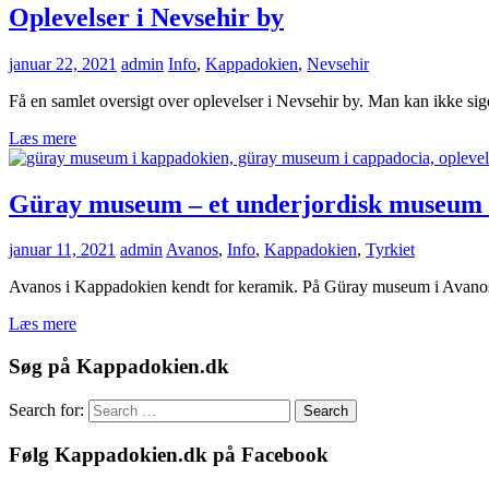
Oplevelser i Nevsehir by
januar 22, 2021
admin
Info
,
Kappadokien
,
Nevsehir
Få en samlet oversigt over oplevelser i Nevsehir by. Man kan ikke si
Læs mere
Güray museum – et underjordisk museum 
januar 11, 2021
admin
Avanos
,
Info
,
Kappadokien
,
Tyrkiet
Avanos i Kappadokien kendt for keramik. På Güray museum i Avanos, k
Læs mere
Søg på Kappadokien.dk
Search for:
Search
Følg Kappadokien.dk på Facebook