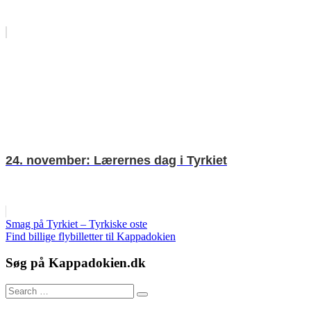
24. november: Lærernes dag i Tyrkiet
Indlægsnavigation
Previous
Smag på Tyrkiet – Tyrkiske oste
Post:
Next
Find billige flybilletter til Kappadokien
Post:
Søg på Kappadokien.dk
Search
Search
for: