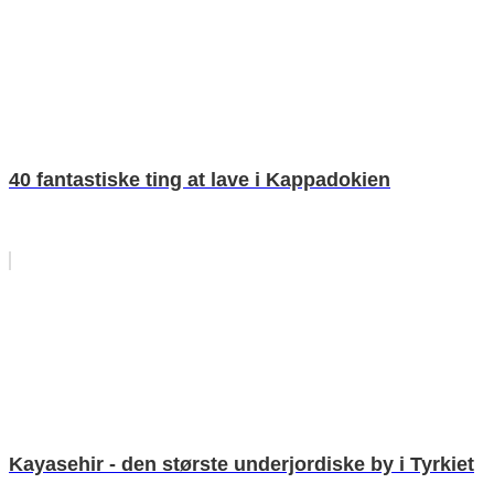
40 fantastiske ting at lave i Kappadokien
Kayasehir - den største underjordiske by i Tyrkiet