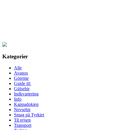
Kategorier
Alle
Avanos
Göreme
Guide til:
Gülsehir
Indkvartering
Info
Kappadokien
Nevsehir
Smag på Tyrkiet
Til rejsen
Transport