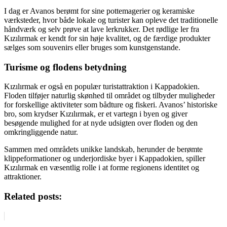
I dag er Avanos berømt for sine pottemagerier og keramiske
værksteder, hvor både lokale og turister kan opleve det traditionelle
håndværk og selv prøve at lave lerkrukker. Det rødlige ler fra
Kızılırmak er kendt for sin høje kvalitet, og de færdige produkter
sælges som souvenirs eller bruges som kunstgenstande.
Turisme og flodens betydning
Kızılırmak er også en populær turistattraktion i Kappadokien.
Floden tilføjer naturlig skønhed til området og tilbyder muligheder
for forskellige aktiviteter som bådture og fiskeri. Avanos’ historiske
bro, som krydser Kızılırmak, er et vartegn i byen og giver
besøgende mulighed for at nyde udsigten over floden og den
omkringliggende natur.
Sammen med områdets unikke landskab, herunder de berømte
klippeformationer og underjordiske byer i Kappadokien, spiller
Kızılırmak en væsentlig rolle i at forme regionens identitet og
attraktioner.
Related posts: