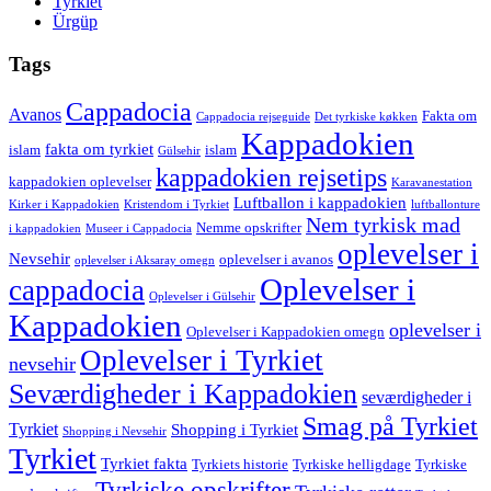
Tyrkiet
Ürgüp
Tags
Cappadocia
Avanos
Fakta om
Cappadocia rejseguide
Det tyrkiske køkken
Kappadokien
fakta om tyrkiet
islam
islam
Gülsehir
kappadokien rejsetips
kappadokien oplevelser
Karavanestation
Luftballon i kappadokien
Kirker i Kappadokien
Kristendom i Tyrkiet
luftballonture
Nem tyrkisk mad
Nemme opskrifter
i kappadokien
Museer i Cappadocia
oplevelser i
Nevsehir
oplevelser i avanos
oplevelser i Aksaray omegn
Oplevelser i
cappadocia
Oplevelser i Gülsehir
Kappadokien
oplevelser i
Oplevelser i Kappadokien omegn
Oplevelser i Tyrkiet
nevsehir
Seværdigheder i Kappadokien
seværdigheder i
Smag på Tyrkiet
Tyrkiet
Shopping i Tyrkiet
Shopping i Nevsehir
Tyrkiet
Tyrkiet fakta
Tyrkiets historie
Tyrkiske helligdage
Tyrkiske
Tyrkiske opskrifter