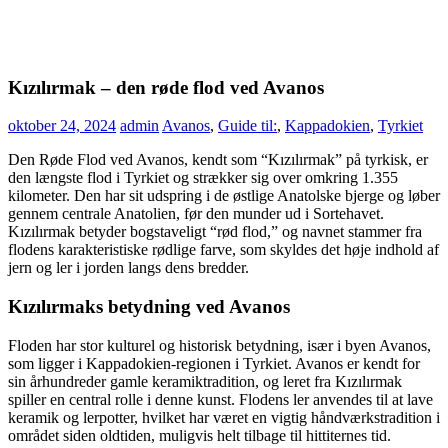
Kızılırmak – den røde flod ved Avanos
oktober 24, 2024
admin
Avanos
,
Guide til:
,
Kappadokien
,
Tyrkiet
Den Røde Flod ved Avanos, kendt som “Kızılırmak” på tyrkisk, er
den længste flod i Tyrkiet og strækker sig over omkring 1.355
kilometer. Den har sit udspring i de østlige Anatolske bjerge og løber
gennem centrale Anatolien, før den munder ud i Sortehavet.
Kızılırmak betyder bogstaveligt “rød flod,” og navnet stammer fra
flodens karakteristiske rødlige farve, som skyldes det høje indhold af
jern og ler i jorden langs dens bredder.
Kızılırmaks betydning ved Avanos
Floden har stor kulturel og historisk betydning, især i byen Avanos,
som ligger i Kappadokien-regionen i Tyrkiet. Avanos er kendt for
sin århundreder gamle keramiktradition, og leret fra Kızılırmak
spiller en central rolle i denne kunst. Flodens ler anvendes til at lave
keramik og lerpotter, hvilket har været en vigtig håndværkstradition i
området siden oldtiden, muligvis helt tilbage til hittiternes tid.