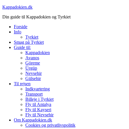
Skip
Kappadokien.dk
to
Din guide til Kappadokien og Tyrkiet
content
Forside
Info
Tyrkiet
Smag på Tyrkiet
Guide til:
Kappadokien
Avanos
Göreme
Ürgüp
Nevsehir
Gülsehir
Til rejsen
Indkvartering
Transport
Billeje i Tyrkiet
Fly til Antalya
Fly til Kayseri
Fly til Nevsehir
Om Kappadokien.dk
Cookies og privatlivspolitik