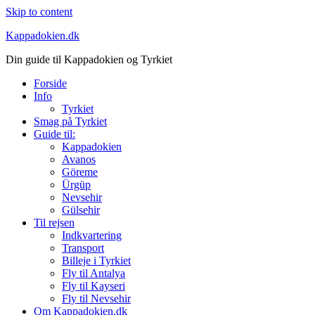
Skip to content
Kappadokien.dk
Din guide til Kappadokien og Tyrkiet
Forside
Info
Tyrkiet
Smag på Tyrkiet
Guide til:
Kappadokien
Avanos
Göreme
Ürgüp
Nevsehir
Gülsehir
Til rejsen
Indkvartering
Transport
Billeje i Tyrkiet
Fly til Antalya
Fly til Kayseri
Fly til Nevsehir
Om Kappadokien.dk