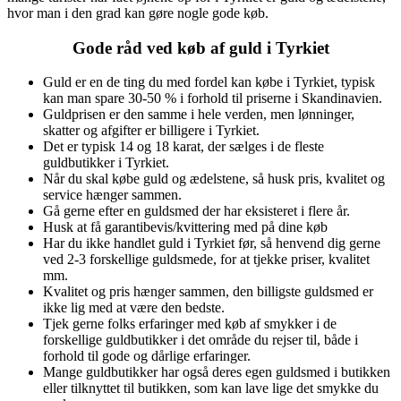
hvor man i den grad kan gøre nogle gode køb.
Gode råd ved køb af guld i Tyrkiet
Guld er en de ting du med fordel kan købe i Tyrkiet, typisk
kan man spare 30-50 % i forhold til priserne i Skandinavien.
Guldprisen er den samme i hele verden, men lønninger,
skatter og afgifter er billigere i Tyrkiet.
Det er typisk 14 og 18 karat, der sælges i de fleste
guldbutikker i Tyrkiet.
Når du skal købe guld og ædelstene, så husk pris, kvalitet og
service hænger sammen.
Gå gerne efter en guldsmed der har eksisteret i flere år.
Husk at få garantibevis/kvittering med på dine køb
Har du ikke handlet guld i Tyrkiet før, så henvend dig gerne
ved 2-3 forskellige guldsmede, for at tjekke priser, kvalitet
mm.
Kvalitet og pris hænger sammen, den billigste guldsmed er
ikke lig med at være den bedste.
Tjek gerne folks erfaringer med køb af smykker i de
forskellige guldbutikker i det område du rejser til, både i
forhold til gode og dårlige erfaringer.
Mange guldbutikker har også deres egen guldsmed i butikken
eller tilknyttet til butikken, som kan lave lige det smykke du