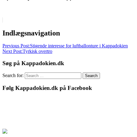
Guld
Indlægsnavigation
i
tyrkiet
Shopping
Previous Post:
Stigende interesse for luftballonture i Kappadokien
i
Next Post:
Tyrkisk overtro
Tyrkiet
Tyrkiet
Søg på Kappadokien.dk
Search for:
Search
Følg Kappadokien.dk på Facebook