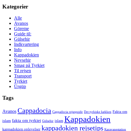
Kategorier
Alle
Avanos
Göreme
Guide til:
Gülsehir
Indkvartering
Info
Kappadokien
Nevsehir
Smag på Tyrkiet
Til rejsen
Transport
Tyrkiet
Ürgüp
Tags
Cappadocia
Avanos
Fakta om
Cappadocia rejseguide
Det tyrkiske køkken
Kappadokien
fakta om tyrkiet
islam
islam
Gülsehir
kappadokien rejsetips
kappadokien oplevelser
Karavanestation