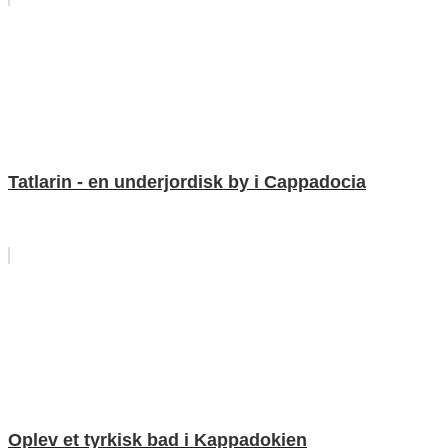
Tatlarin - en underjordisk by i Cappadocia
Oplev et tyrkisk bad i Kappadokien