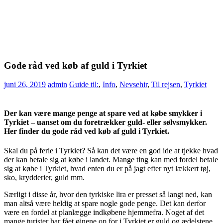
Gode råd ved køb af guld i Tyrkiet
juni 26, 2019
admin
Guide til:
,
Info
,
Nevsehir
,
Til rejsen
,
Tyrkiet
Der kan være mange penge at spare ved at købe smykker i
Tyrkiet – uanset om du foretrækker guld- eller sølvsmykker.
Her finder du gode råd ved køb af guld i Tyrkiet.
Skal du på ferie i Tyrkiet? Så kan det være en god ide at tjekke hvad
der kan betale sig at købe i landet. Mange ting kan med fordel betale
sig at købe i Tyrkiet, hvad enten du er på jagt efter nyt lækkert tøj,
sko, krydderier, guld mm.
Særligt i disse år, hvor den tyrkiske lira er presset så langt ned, kan
man altså være heldig at spare nogle gode penge. Det kan derfor
være en fordel at planlægge indkøbene hjemmefra. Noget af det
mange turister har fået øjnene op for i Tyrkiet er guld og ædelstene,