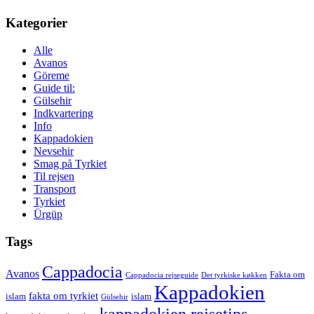
Kategorier
Alle
Avanos
Göreme
Guide til:
Gülsehir
Indkvartering
Info
Kappadokien
Nevsehir
Smag på Tyrkiet
Til rejsen
Transport
Tyrkiet
Ürgüp
Tags
Cappadocia
Avanos
Fakta om
Cappadocia rejseguide
Det tyrkiske køkken
Kappadokien
fakta om tyrkiet
islam
islam
Gülsehir
kappadokien rejsetips