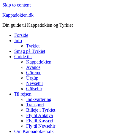
Skip to content
Kappadokien.dk
Din guide til Kappadokien og Tyrkiet
Forside
Info
Tyrkiet
Smag på Tyrkiet
Guide til:
Kappadokien
Avanos
Göreme
Ürgüp
Nevsehir
Gülsehir
Til rejsen
Indkvartering
Transport
Billeje i Tyrkiet
Fly til Antalya
Fly til Kayseri
Fly til Nevsehir
Om Kappadokien.dk