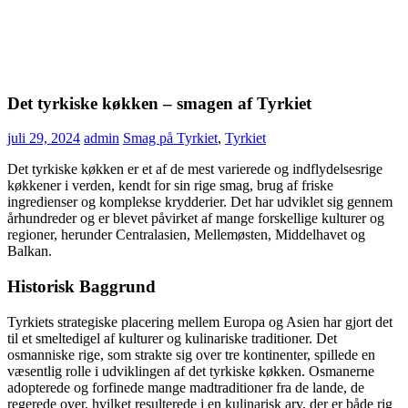
Det tyrkiske køkken – smagen af Tyrkiet
juli 29, 2024
admin
Smag på Tyrkiet
,
Tyrkiet
Det tyrkiske køkken er et af de mest varierede og indflydelsesrige
køkkener i verden, kendt for sin rige smag, brug af friske
ingredienser og komplekse krydderier. Det har udviklet sig gennem
århundreder og er blevet påvirket af mange forskellige kulturer og
regioner, herunder Centralasien, Mellemøsten, Middelhavet og
Balkan.
Historisk Baggrund
Tyrkiets strategiske placering mellem Europa og Asien har gjort det
til et smeltedigel af kulturer og kulinariske traditioner. Det
osmanniske rige, som strakte sig over tre kontinenter, spillede en
væsentlig rolle i udviklingen af det tyrkiske køkken. Osmanerne
adopterede og forfinede mange madtraditioner fra de lande, de
regerede over, hvilket resulterede i en kulinarisk arv, der er både rig