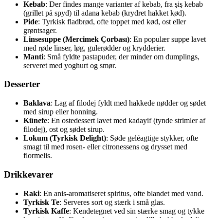
Kebab
: Der findes mange varianter af kebab, fra şiş kebab
(grillet på spyd) til adana kebab (krydret hakket kød).
Pide
: Tyrkisk fladbrød, ofte toppet med kød, ost eller
grøntsager.
Linsesuppe (Mercimek Çorbası)
: En populær suppe lavet
med røde linser, løg, gulerødder og krydderier.
Manti
: Små fyldte pastapuder, der minder om dumplings,
serveret med yoghurt og smør.
Desserter
Baklava
: Lag af filodej fyldt med hakkede nødder og sødet
med sirup eller honning.
Künefe
: En ostedessert lavet med kadayif (tynde strimler af
filodej), ost og sødet sirup.
Lokum (Tyrkisk Delight)
: Søde geléagtige stykker, ofte
smagt til med rosen- eller citronessens og drysset med
flormelis.
Drikkevarer
Raki
: En anis-aromatiseret spiritus, ofte blandet med vand.
Tyrkisk Te
: Serveres sort og stærk i små glas.
Tyrkisk Kaffe
: Kendetegnet ved sin stærke smag og tykke