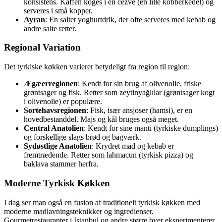
konsistens. Kaffen koges i en cezve (en lille kobberkedel) og
serveres i små kopper.
Ayran
: En saltet yoghurtdrik, der ofte serveres med kebab og
andre salte retter.
Regional Variation
Det tyrkiske køkken varierer betydeligt fra region til region:
Ægæerregionen
: Kendt for sin brug af olivenolie, friske
grøntsager og fisk. Retter som zeytinyağlılar (grøntsager kogt
i olivenolie) er populære.
Sortehavsregionen
: Fisk, især ansjoser (hamsi), er en
hovedbestanddel. Majs og kål bruges også meget.
Central Anatolien
: Kendt for sine manti (tyrkiske dumplings)
og forskellige slags brød og bagværk.
Sydøstlige Anatolien
: Krydret mad og kebab er
fremtrædende. Retter som lahmacun (tyrkisk pizza) og
baklava stammer herfra.
Moderne Tyrkisk Køkken
I dag ser man også en fusion af traditionelt tyrkisk køkken med
moderne madlavningsteknikker og ingredienser.
Gourmetrestauranter i Istanbul og andre større byer eksperimenterer