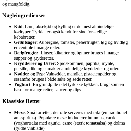
og mangfoldig.
Nøgleingredienser
Kød
: Lam, oksekød og kylling er de mest almindelige
kødtyper. Tyrkiet er også kendt for sine forskellige
kebabretter.
Grøntsager
: Aubergine, tomater, peberfrugter, løg og hvidløg
er centrale i mange retter.
Bælgfrugter
: Linser, kikærter og bønner bruges i mange
supper og gryderetter.
Krydderier og Urter
: Spidskommen, paprika, mynte,
persille, dild og sumak er almindelige krydderier og urter.
Nødder og Frø
: Valnødder, mandler, pistacienødder og
sesamfrø bruges i både salte og søde retter.
Yoghurt
: En grundpille i det tyrkiske køkken, brugt som en
base for mange retter, saucer og dips.
Klassiske Retter
Meze
: Små forretter, der ofte serveres med raki (en traditionel
anisspiritus). Populære meze inkluderer hummus, cacık
(yoghurtsalat med agurk), ezme (stærk tomatsalsa) og dolma
(fyldte vinblade).