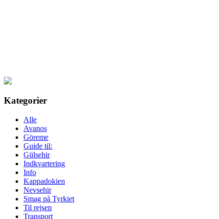
Kategorier
Alle
Avanos
Göreme
Guide til:
Gülsehir
Indkvartering
Info
Kappadokien
Nevsehir
Smag på Tyrkiet
Til rejsen
Transport