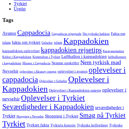
Tyrkiet
Ürgüp
Tags
Cappadocia
Avanos
Fakta om
Cappadocia rejseguide
Det tyrkiske køkken
Kappadokien
fakta om tyrkiet
islam
islam
Gülsehir
kappadokien rejsetips
kappadokien oplevelser
Karavanestation
Luftballon i kappadokien
Kirker i Kappadokien
Kristendom i Tyrkiet
luftballonture
Nem tyrkisk mad
Nemme opskrifter
i kappadokien
Museer i Cappadocia
oplevelser i
Nevsehir
oplevelser i avanos
oplevelser i Aksaray omegn
Oplevelser i
cappadocia
Oplevelser i Gülsehir
Kappadokien
oplevelser i
Oplevelser i Kappadokien omegn
Oplevelser i Tyrkiet
nevsehir
Seværdigheder i Kappadokien
seværdigheder i
Smag på Tyrkiet
Tyrkiet
Shopping i Tyrkiet
Shopping i Nevsehir
Tyrkiet
Tyrkiet fakta
Tyrkiets historie
Tyrkiske helligdage
Tyrkiske