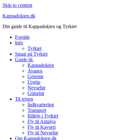
Skip to content
Kappadokien.dk
Din guide til Kappadokien og Tyrkiet
Forside
Info
Tyrkiet
Smag på Tyrkiet
Guide til:
Kappadokien
Avanos
Göreme
Ürgüp
Nevsehir
Gülsehir
Til rejsen
Indkvartering
Transport
Billeje i Tyrkiet
Fly til Antalya
Fly til Kayseri
Fly til Nevsehir
Om Kappadokien.dk