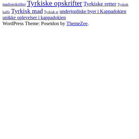
Tyrkiske opskrifter
Tyrkiske retter
madopskrifter
Tyrkisk
Tyrkisk mad
underjordiske byer i Kappadokien
kaffe
Tyrkisk te
unikke oplevelser i kappadokien
WordPress Theme: Poseidon by
ThemeZee
.