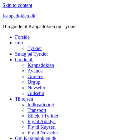
Skip to content
Kappadokien.dk
Din guide til Kappadokien og Tyrkiet
Forside
Info
Tyrkiet
Smag på Tyrkiet
Guide til:
Kappadokien
Avanos
Göreme
Ürgüp
Nevsehir
Gülsehir
Til rejsen
Indkvartering
Transport
Billeje i Tyrkiet
Fly til Antalya
Fly til Kayseri
Fly til Nevsehir
Om Kappadokien.dk