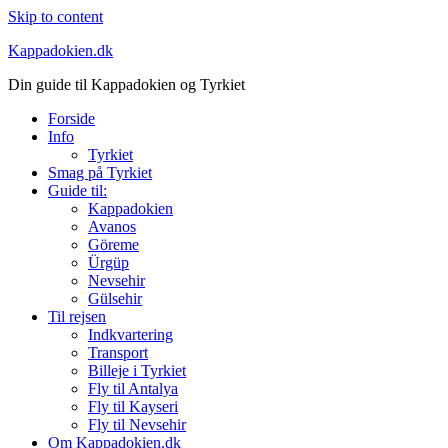
Skip to content
Kappadokien.dk
Din guide til Kappadokien og Tyrkiet
Forside
Info
Tyrkiet
Smag på Tyrkiet
Guide til:
Kappadokien
Avanos
Göreme
Ürgüp
Nevsehir
Gülsehir
Til rejsen
Indkvartering
Transport
Billeje i Tyrkiet
Fly til Antalya
Fly til Kayseri
Fly til Nevsehir
Om Kappadokien.dk