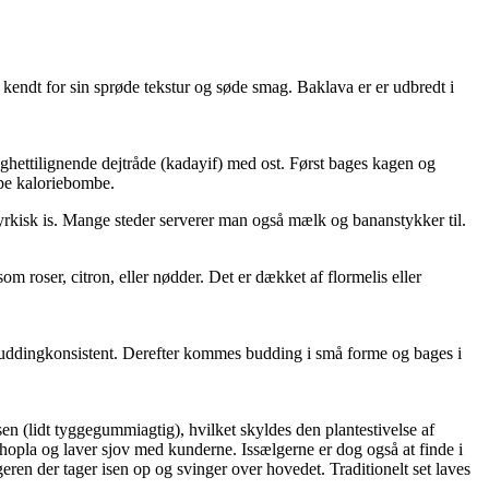
r kendt for sin sprøde tekstur og søde smag. Baklava er er udbredt i
aghettilignende dejtråde (kadayif) med ost. Først bages kagen og
pe kaloriebombe.
kisk is. Mange steder serverer man også mælk og bananstykker til.
m roser, citron, eller nødder. Det er dækket af flormelis eller
n buddingkonsistent. Derefter kommes budding i små forme og bages i
en (lidt tyggegummiagtig), hvilket skyldes den plantestivelse af
i hopla og laver sjov med kunderne. Issælgerne er dog også at finde i
en der tager isen op og svinger over hovedet. Traditionelt set laves