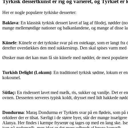
Tyrkisk dessertkunst er rig og varieret, og Tyrkiet er 
Her er nogle populære tyrkiske desserter:
Baklava
: En klassisk tyrkisk dessert lavet af lag af filodej, nødder 
mange mellemøstlige nationer og balkanlandene, og mange af disse la
Künefe
: Künefe er det tyrkiske svar på en ostekage, som er langt fra
derefter overdækkes den med sukkersirup. Den skal spises varm med 
Ønsker man det kan man få sin künefe med nødder, de mest populære 
Turkish Delight (Lokum)
: En traditionel tyrkisk sødme, lokum er en
kokosmel.
Sütlaç:
En risdessert lavet med mælk, ris, sukker og vanilje. Det er 
ovnen. Desserten serveres typisk koldt, drysset med lidt hakkede nød
Dondurma
: Maraş Dondurma er Tyrkiets svar på en flødeis, som på ma
orkideer der er tilsat. Særligt i de større byer, står der mange issælg
Alanya. Her findes i kæmpe fryserør og tages op med en lang ske. Isen
isen på gedemælk, men idag er det mere udbredt af bruge komælk.