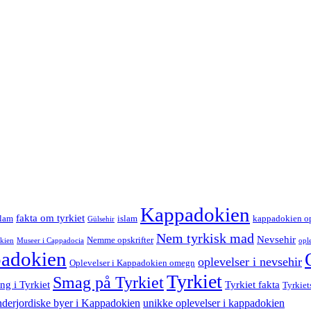
Kappadokien
fakta om tyrkiet
slam
islam
kappadokien op
Gülsehir
Nem tyrkisk mad
Nevsehir
Nemme opskrifter
okien
Museer i Cappadocia
opl
padokien
oplevelser i nevsehir
Oplevelser i Kappadokien omegn
Tyrkiet
Smag på Tyrkiet
ng i Tyrkiet
Tyrkiet fakta
Tyrkiet
nderjordiske byer i Kappadokien
unikke oplevelser i kappadokien