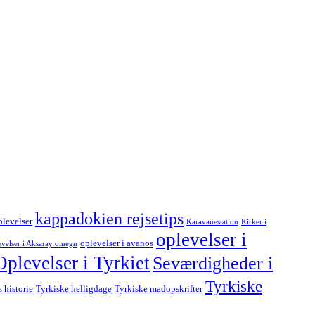
kappadokien rejsetips
levelser
Karavanestation
Kirker i
oplevelser i
oplevelser i avanos
evelser i Aksaray omegn
Oplevelser i Tyrkiet
Seværdigheder i
Tyrkiske
s historie
Tyrkiske helligdage
Tyrkiske madopskrifter