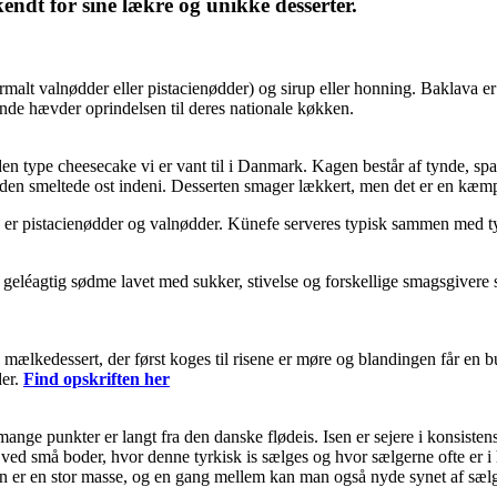
kendt for sine lækre og unikke desserter.
(normalt valnødder eller pistacienødder) og sirup eller honning. Baklava e
nde hævder oprindelsen til deres nationale køkken.
 den type cheesecake vi er vant til i Danmark. Kagen består af tynde, sp
den smeltede ost indeni. Desserten smager lækkert, men det er en kæm
er pistacienødder og valnødder. Künefe serveres typisk sammen med tyr
 geléagtig sødme lavet med sukker, stivelse og forskellige smagsgivere so
en mælkedessert, der først koges til risene er møre og blandingen får e
der.
Find opskriften her
nge punkter er langt fra den danske flødeis. Isen er sejere i konsistens
ere ved små boder, hvor denne tyrkisk is sælges og hvor sælgerne ofte er 
 er en stor masse, og en gang mellem kan man også nyde synet af sælger