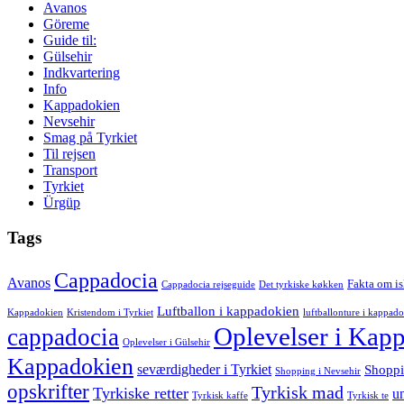
Avanos
Göreme
Guide til:
Gülsehir
Indkvartering
Info
Kappadokien
Nevsehir
Smag på Tyrkiet
Til rejsen
Transport
Tyrkiet
Ürgüp
Tags
Cappadocia
Avanos
Fakta om i
Cappadocia rejseguide
Det tyrkiske køkken
Luftballon i kappadokien
Kappadokien
Kristendom i Tyrkiet
luftballonture i kappad
Oplevelser i Kap
cappadocia
Oplevelser i Gülsehir
Kappadokien
seværdigheder i Tyrkiet
Shoppi
Shopping i Nevsehir
opskrifter
Tyrkisk mad
Tyrkiske retter
u
Tyrkisk kaffe
Tyrkisk te