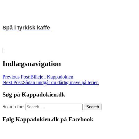
Spå i tyrkisk kaffe
Smag
Indlægsnavigation
på
Tyrkiet
Tyrkiske
Previous Post:
Billeje i Kappadokien
desserter
Next Post:
Sådan undgår du dårlig mave på ferien
Søg på Kappadokien.dk
Search for:
Search
Følg Kappadokien.dk på Facebook