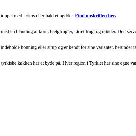
te toppet med kokos eller hakket nødder.
Find opskriften her.
ed en blanding af korn, bælgfrugter, tørret frugt og nødder. Den ser
indeholde honning eller sirup og er kendt for sine varianter, herunder t
yrkiske køkken har at byde på. Hver region i Tyrkiet har sine egne vari